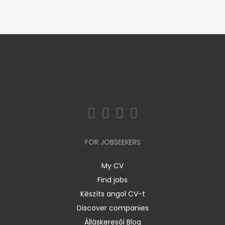
FOR JOBSEEKERS
My CV
Find jobs
Készíts angol CV-t
Discover companies
Álláskeresői Blog