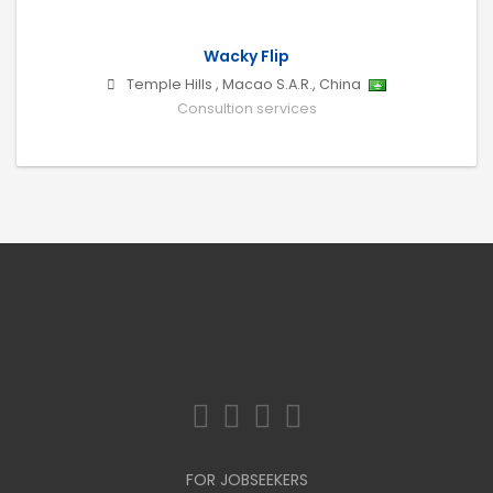
Wacky Flip
Temple Hills
,
Macao S.A.R., China
Consultion services
FOR JOBSEEKERS