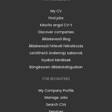
My CV
Find jobs
Készíts angol CV-t
Discover companies
Álláskeresői Blog
Álláskeresői hírlevél feliratkozás
Letölthető önéletrajz sablonok
Gyakori kérdések
Böngésszen álláskatalógusban
FOR RECRUITERS
My Company Profile
Manage Jobs
Search CVs
Services