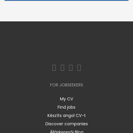
FOR JOBSEEKERS
My CV
Find jobs
Készíts angol CV-t
Discover companies
Álláskeresői Blog