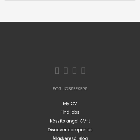
FOR JOBSEEKERS
My CV
Find jobs
Készíts angol CV-t
Discover companies
Álláskeresői Blog