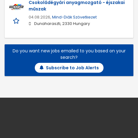
Csokoládégyári anyagmozgató - éjszakai
műszak
04.08.2026,
Mind-Diák Szövetkezet
Dunaharaszti, 2330 Hungary
Do you want new jobs emailed to you based on your
search?
Subscribe to Job Alerts