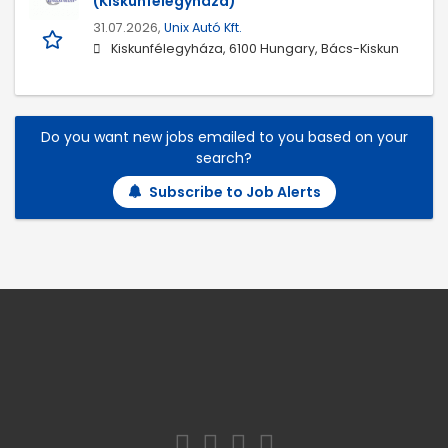
(Kiskunfélegyháza)
31.07.2026,
Unix Autó Kft.
Kiskunfélegyháza, 6100 Hungary, Bács-Kiskun
Do you want new jobs emailed to you based on your
search?
Subscribe to Job Alerts