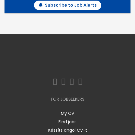
Subscribe to Job Alerts
FOR JOBSEEKERS
My CV
Find jobs
Készíts angol CV-t