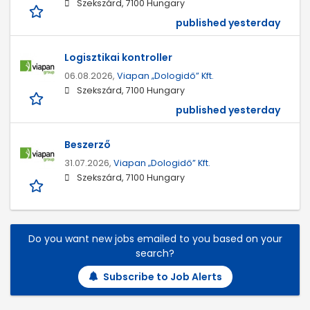
Szekszárd, 7100 Hungary
published yesterday
Logisztikai kontroller
06.08.2026,
Viapan „Dologidő” Kft.
Szekszárd, 7100 Hungary
published yesterday
Beszerző
31.07.2026,
Viapan „Dologidő” Kft.
Szekszárd, 7100 Hungary
Do you want new jobs emailed to you based on your
search?
Subscribe to Job Alerts