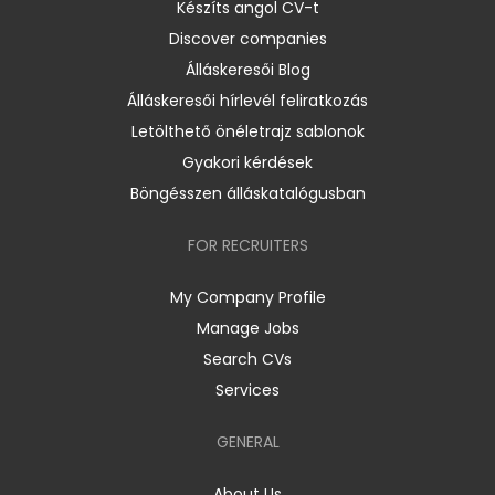
Készíts angol CV-t
Discover companies
Álláskeresői Blog
Álláskeresői hírlevél feliratkozás
Letölthető önéletrajz sablonok
Gyakori kérdések
Böngésszen álláskatalógusban
FOR RECRUITERS
My Company Profile
Manage Jobs
Search CVs
Services
GENERAL
About Us