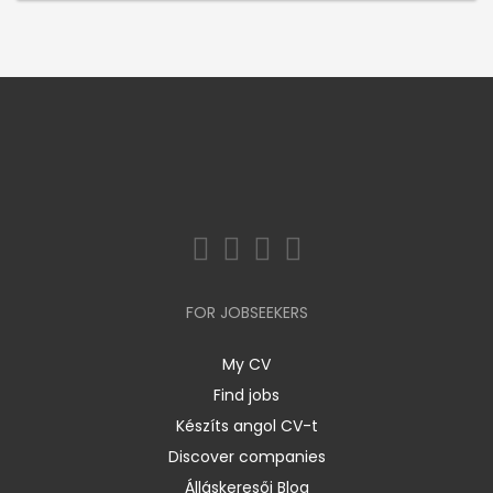
FOR JOBSEEKERS
My CV
Find jobs
Készíts angol CV-t
Discover companies
Álláskeresői Blog