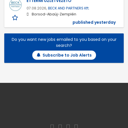
ÉTTERMI ÜZLETVEZETŐ
07.08.2026,
BECK AND PARTNERS Kft.
Borsod-Abaúj-Zemplén
published yesterday
Do you want new jobs emailed to you based on your
search?
Subscribe to Job Alerts