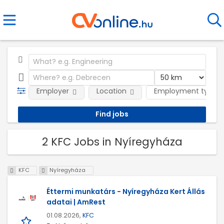
Employer
Location
Employment type
2 KFC Jobs in Nyíregyháza
KFC
Nyíregyháza
Éttermi munkatárs - Nyíregyháza Kert Állás
adatai | AmRest
01.08.2026,
KFC