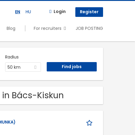
Login
EN
HU
Register
Blog
For recruiters
JOB POSTING
Radius
50 km
 in Bács-Kiskun
KMUNKA)