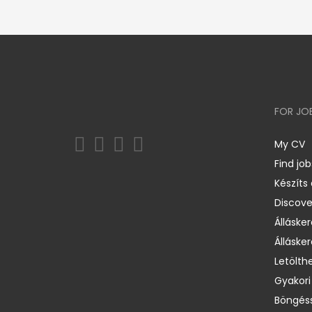
FOR JO
My CV
Find job
Készíts
Discov
Állásker
Állásker
Letölth
Gyakori
Böngéss