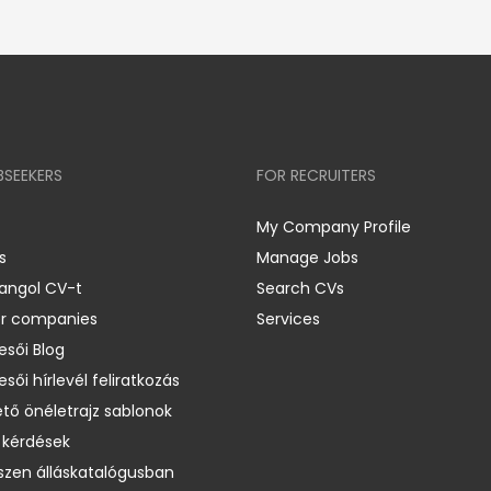
BSEEKERS
FOR RECRUITERS
My Company Profile
s
Manage Jobs
 angol CV-t
Search CVs
er companies
Services
esői Blog
esői hírlevél feliratkozás
ető önéletrajz sablonok
 kérdések
zen álláskatalógusban