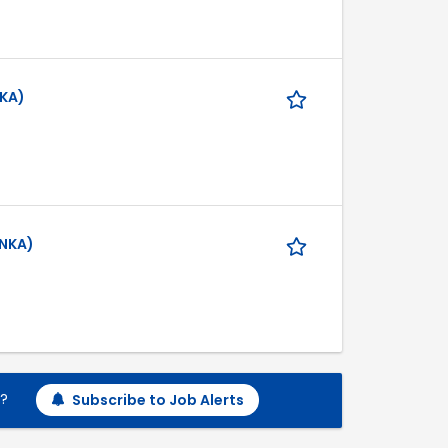
KA)
UNKA)
h?
Subscribe to Job Alerts