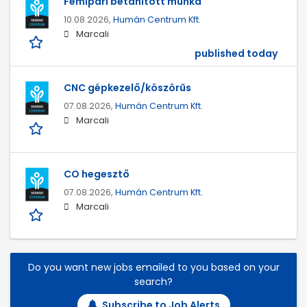
Fémipari betanított munka
10.08.2026,
Humán Centrum Kft.
Marcali
published today
CNC gépkezelő/köszörűs
07.08.2026,
Humán Centrum Kft.
Marcali
CO hegesztő
07.08.2026,
Humán Centrum Kft.
Marcali
Do you want new jobs emailed to you based on your
search?
Subscribe to Job Alerts