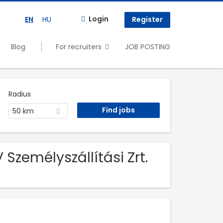
Login
EN
HU
Register
Blog
For recruiters
JOB POSTING
Radius
50 km
zemélyszállítási Zrt.