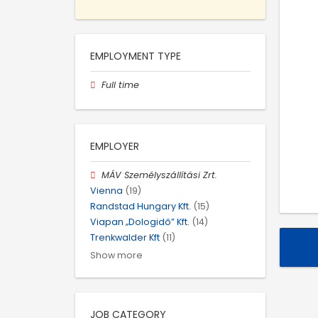
EMPLOYMENT TYPE
Full time
EMPLOYER
MÁV Személyszállítási Zrt.
Vienna
(19)
Randstad Hungary Kft.
(15)
Viapan „Dologidő” Kft.
(14)
Trenkwalder Kft
(11)
Show more
JOB CATEGORY