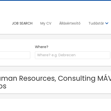
JOB SEARCH
My CV
Állásértesítő
Tudástár
Where?
man Resources, Consulting MÁV S
bs