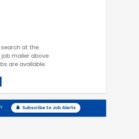
 search at the
 job mailer above
bs are available.
h?
Subscribe to Job Alerts