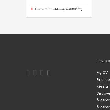
Human Resources, Consulting
FOR JO
My CV
Find job
Készíts
Discov
Állásker
Állásker