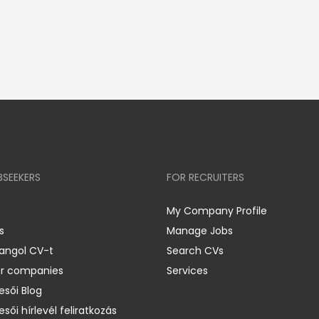
BSEEKERS
FOR RECRUITERS
My Company Profile
s
Manage Jobs
 angol CV-t
Search CVs
er companies
Services
esői Blog
esői hírlevél feliratkozás