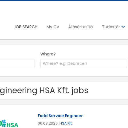
JOB SEARCH
My CV
Állásértesítő
Tudástár
Where?
gineering HSA Kft. jobs
Field Service Engineer
06.08.2026,
HSA Kft.