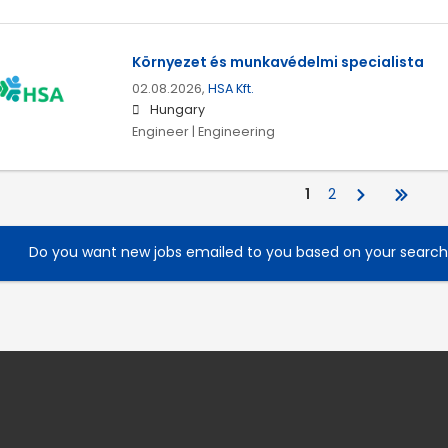
Környezet és munkavédelmi specialista
02.08.2026,
HSA Kft.
Hungary
Engineer | Engineering
1
2
Do you want new jobs emailed to you based on your searc