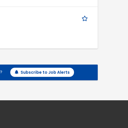
h?
Subscribe to Job Alerts