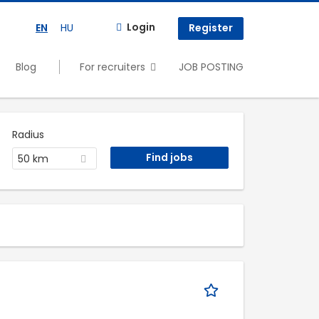
Login
EN
HU
Register
Blog
For recruiters
JOB POSTING
Radius
50 km