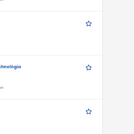
chnológia
on