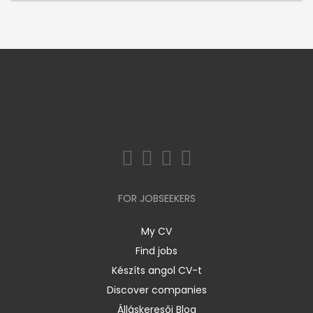
FOR JOBSEEKERS
My CV
Find jobs
Készíts angol CV-t
Discover companies
Álláskeresői Blog