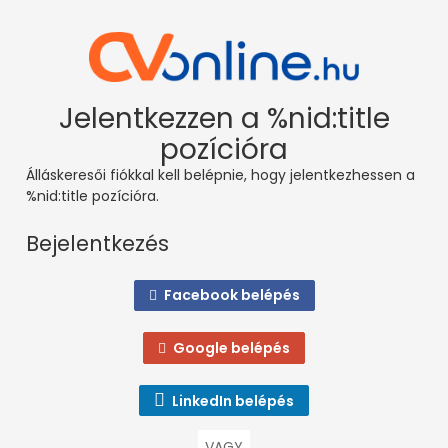
Jelentkezzen a %nid:title
pozícióra
Álláskeresői fiókkal kell belépnie, hogy jelentkezhessen a
%nid:title pozícióra.
Bejelentkezés
Facebook belépés
Google belépés
LinkedIn belépés
VAGY