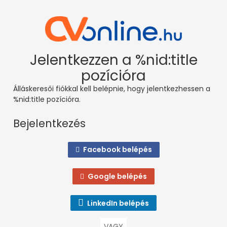
Jelentkezzen a %nid:title
pozícióra
Álláskeresői fiókkal kell belépnie, hogy jelentkezhessen a
%nid:title pozícióra.
Bejelentkezés
Facebook belépés
Google belépés
LinkedIn belépés
VAGY