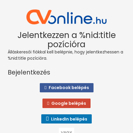
Jelentkezzen a %nid:title
pozícióra
Álláskeresői fiókkal kell belépnie, hogy jelentkezhessen a
%nid:title pozícióra.
Bejelentkezés
Facebook belépés
Google belépés
LinkedIn belépés
VAGY