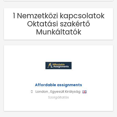
1 Nemzetközi kapcsolatok
Oktatási szakértő
Munkáltatók
Affordable assignments
London
,
Egyesült Királyság
Szolgáltatás