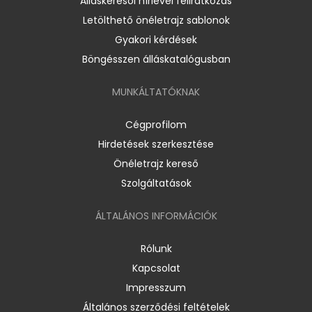
Álláskeresői hírlevél feliratkozás
Letölthető önéletrajz sablonok
Gyakori kérdések
Böngésszen álláskatalógusban
MUNKÁLTATÓKNAK
Cégprofilom
Hirdetések szerkesztése
Önéletrajz kereső
Szolgáltatások
ÁLTALÁNOS INFORMÁCIÓK
Rólunk
Kapcsolat
Impresszum
Általános szerződési feltételek