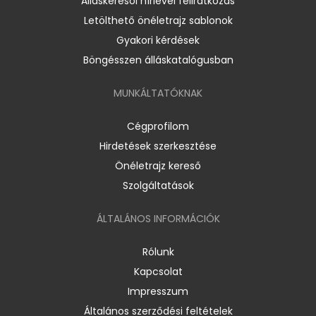
Álláskeresői hírlevél feliratkozás
Letölthető önéletrajz sablonok
Gyakori kérdések
Böngésszen álláskatalógusban
MUNKÁLTATÓKNAK
Cégprofilom
Hirdetések szerkesztése
Önéletrajz kereső
Szolgáltatások
ÁLTALÁNOS INFORMÁCIÓK
Rólunk
Kapcsolat
Impresszum
Általános szerződési feltételek