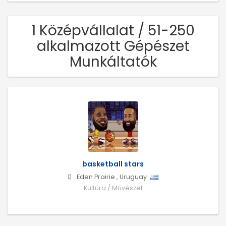
1 Középvállalat / 51-250
alkalmazott Gépészet
Munkáltatók
basketball stars
Eden Prairie
,
Uruguay
Kultúra / Művészet