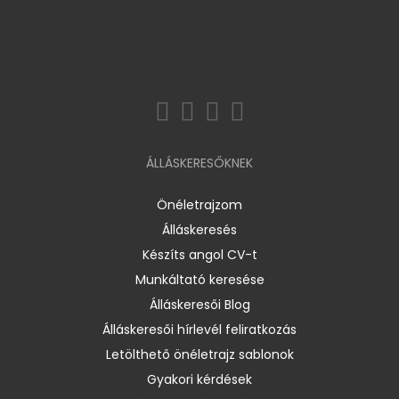
ÁLLÁSKERESŐKNEK
Önéletrajzom
Álláskeresés
Készíts angol CV-t
Munkáltató keresése
Álláskeresői Blog
Álláskeresői hírlevél feliratkozás
Letölthető önéletrajz sablonok
Gyakori kérdések