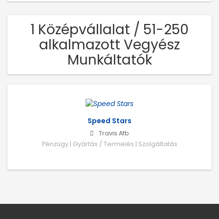
1 Középvállalat / 51-250
alkalmazott Vegyész
Munkáltatók
Speed Stars
Travis Afb
Pénzügy | Gyártás / Termelés | Szolgáltatás