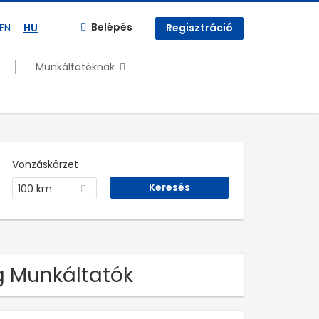
Belépés
EN
HU
Regisztráció
Munkáltatóknak
Vonzáskörzet
100 km
og Munkáltatók