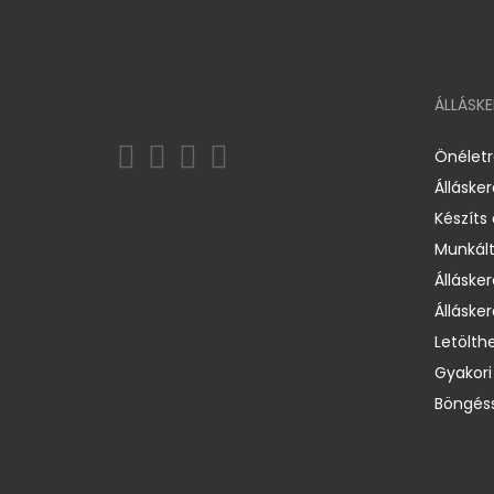
ÁLLÁSK
Önélet
Álláske
Készíts
Munkált
Állásker
Állásker
Letölth
Gyakori
Böngéss