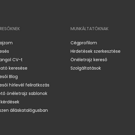
ERESŐKNEK
MUNKÁLTATÓKNAK
rajzom
Cégprofilom
resés
Hirdetések szerkesztése
 angol CV-t
Önéletrajz kereső
ató keresése
Szolgáltatások
esői Blog
esői hírlevél feliratkozás
ető önéletrajz sablonok
 kérdések
zen álláskatalógusban