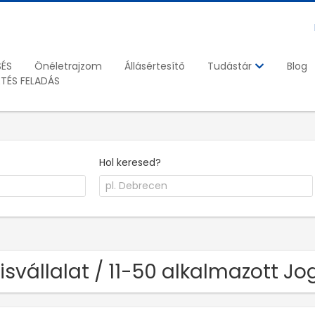
SÉS
Önéletrajzom
Állásértesítő
Blog
Tudástár
ETÉS FELADÁS
Hol keresed?
Kisvállalat / 11-50 alkalmazott J