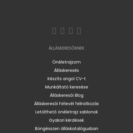
ÁLLÁSKERESŐKNEK
Önéletrajzom
Álláskeresés
Készíts angol CV-t
Munkáltató keresése
Álláskeresői Blog
Álláskeresői hírlevél feliratkozás
Letölthető önéletrajz sablonok
Gyakori kérdések
Böngésszen álláskatalógusban