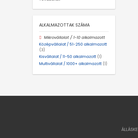
ALKALMAZOTTAK SZÁMA
Mikrovállalat / 1-10 alkalmazott
Középvállalat / 51-250 alkalmazott
(3)
Kisvállalat / 11-50 alkalmazott
(1)
Multivállalat / 1000+ alkalmazott
(1)
ÁLLÁSK