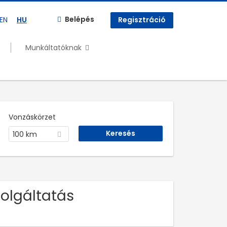
Belépés
EN
HU
Regisztráció
Munkáltatóknak
Vonzáskörzet
100 km
zolgáltatás