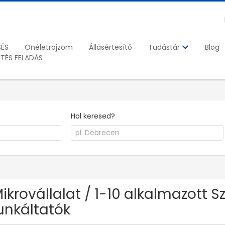
SÉS
Önéletrajzom
Állásértesítő
Blog
Tudástár
ETÉS FELADÁS
Hol keresed?
Mikrovállalat / 1-10 alkalmazott S
nkáltatók