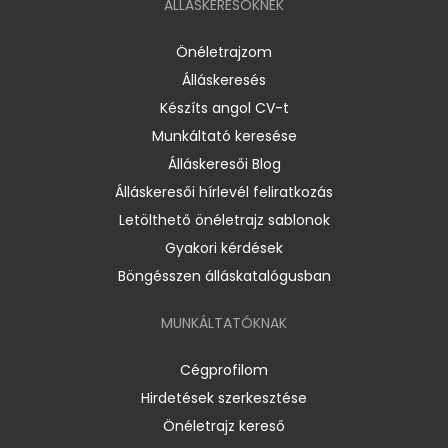
ÁLLÁSKERESŐKNEK
Önéletrajzom
Álláskeresés
Készíts angol CV-t
Munkáltató keresése
Álláskeresői Blog
Álláskeresői hírlevél feliratkozás
Letölthető önéletrajz sablonok
Gyakori kérdések
Böngésszen álláskatalógusban
MUNKÁLTATÓKNAK
Cégprofilom
Hirdetések szerkesztése
Önéletrajz kereső