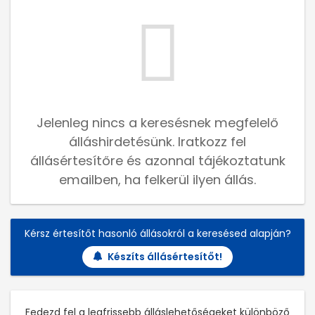
Jelenleg nincs a keresésnek megfelelő
álláshirdetésünk. Iratkozz fel
állásértesítőre és azonnal tájékoztatunk
emailben, ha felkerül ilyen állás.
Kérsz értesítőt hasonló állásokról a keresésed alapján?
Készíts állásértesítőt!
Fedezd fel a legfrissebb álláslehetőségeket különböző