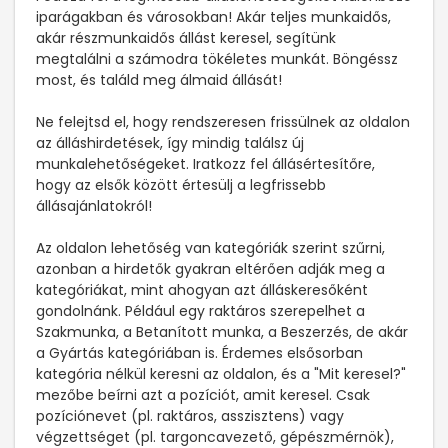
iparágakban és városokban! Akár teljes munkaidős,
akár részmunkaidős állást keresel, segítünk
megtalálni a számodra tökéletes munkát. Böngéssz
most, és találd meg álmaid állását!
Ne felejtsd el, hogy rendszeresen frissülnek az oldalon
az álláshirdetések, így mindig találsz új
munkalehetőségeket. Iratkozz fel állásértesítőre,
hogy az elsők között értesülj a legfrissebb
állásajánlatokról!
Az oldalon lehetőség van kategóriák szerint szűrni,
azonban a hirdetők gyakran eltérően adják meg a
kategóriákat, mint ahogyan azt álláskeresőként
gondolnánk. Például egy raktáros szerepelhet a
Szakmunka, a Betanított munka, a Beszerzés, de akár
a Gyártás kategóriában is. Érdemes elsősorban
kategória nélkül keresni az oldalon, és a "Mit keresel?"
mezőbe beírni azt a pozíciót, amit keresel. Csak
pozíciónevet (pl. raktáros, asszisztens) vagy
végzettséget (pl. targoncavezető, gépészmérnök),