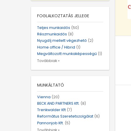
FOGLALKOZTATÁS JELLEGE
Teljes munkaidős
(50)
Részmunkaidős
(8)
Nyugdíj mellett végezhető
(2)
Home office / Hibrid
(1)
Megváltozott munkaképességű
(1)
Továbbiak »
MUNKÁLTATÓ
Vienna
(20)
BECK AND PARTNERS Kft.
(8)
Trenkwalder Kft
(7)
Református Szeretetszolgálat
(6)
Pannonjob Kft.
(5)
Továbbiak »