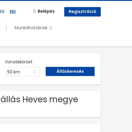
Belépés
EN
HU
Regisztráció
Munkáltatóknak
Vonzáskörzet
50 km
s állás Heves megye