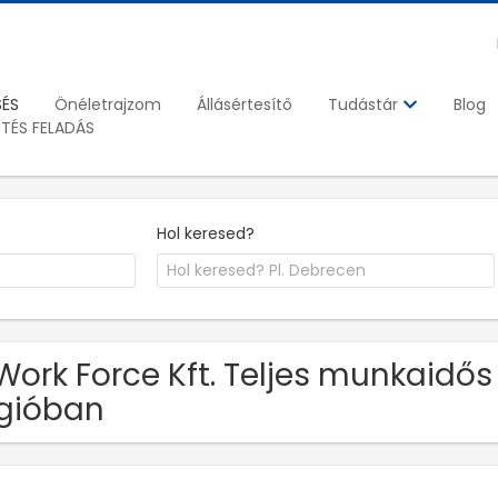
SÉS
Önéletrajzom
Állásértesítő
Blog
Tudástár
ETÉS FELADÁS
Hol keresed?
Work Force Kft. Teljes munkaidő
gióban