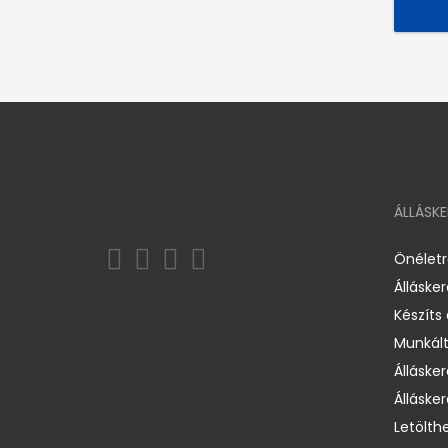
ÁLLÁSK
Önélet
Álláske
Készíts
Munkált
Állásker
Állásker
Letölth