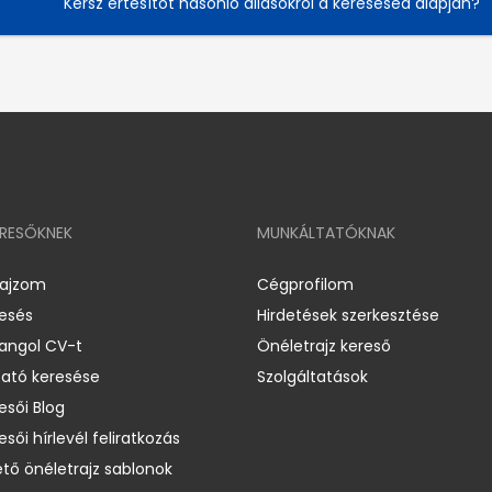
Kérsz értesítőt hasonló állásokról a keresésed alapján?
ERESŐKNEK
MUNKÁLTATÓKNAK
rajzom
Cégprofilom
resés
Hirdetések szerkesztése
 angol CV-t
Önéletrajz kereső
ató keresése
Szolgáltatások
esői Blog
esői hírlevél feliratkozás
ető önéletrajz sablonok