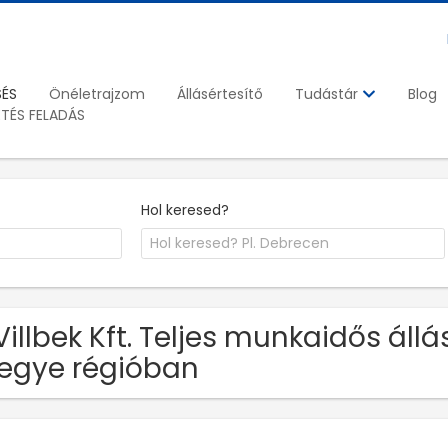
SÉS
Önéletrajzom
Állásértesítő
Blog
Tudástár
ETÉS FELADÁS
Hol keresed?
Villbek Kft. Teljes munkaidős á
egye régióban