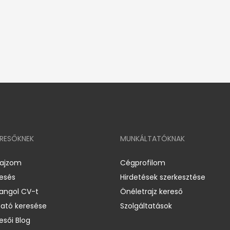
ERESŐKNEK
MUNKÁLTATÓKNAK
rajzom
Cégprofilom
resés
Hirdetések szerkesztése
 angol CV-t
Önéletrajz kereső
ató keresése
Szolgáltatások
esői Blog