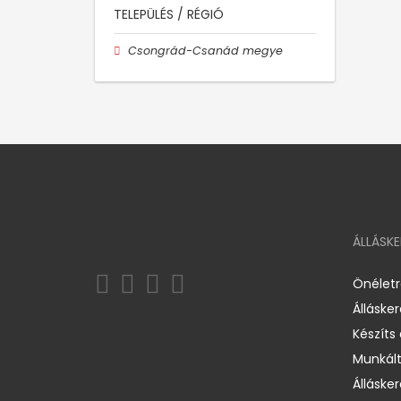
TELEPÜLÉS / RÉGIÓ
Csongrád-Csanád megye
ÁLLÁSK
Önélet
Álláske
Készíts
Munkált
Állásker