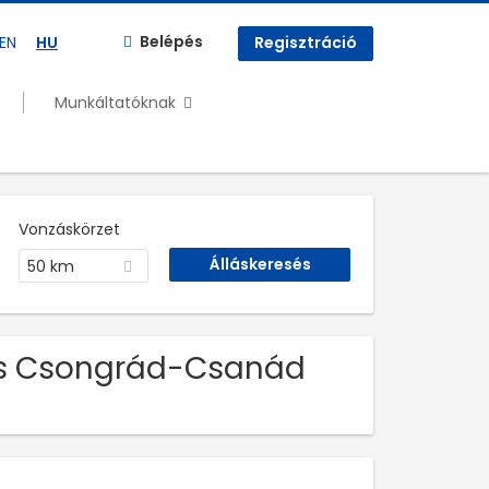
Belépés
EN
HU
Regisztráció
Munkáltatóknak
Vonzáskörzet
50 km
llás Csongrád-Csanád