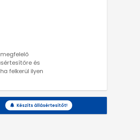
 megfelelő
lásértesítőre és
a felkerül ilyen
Készíts állásértesítőt!