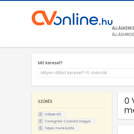
ÁLLÁSKERE
ÁLLÁSHIRD
Mit keresel?
0 
SZŰRÉS
m
Villbek Kft.
Csongrád-Csanád megye
Teljes munkaidős