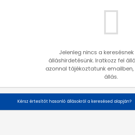
Jelenleg nincs a keresésnek
álláshirdetésünk. Iratkozz fel ál
azonnal tájékoztatunk emailben, h
állás.
Kérsz értesítőt hasonló állásokról a keresésed alapján?