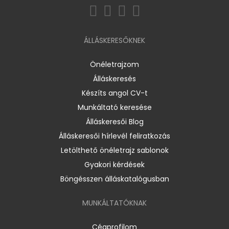
ÁLLÁSKERESŐKNEK
Önéletrajzom
Álláskeresés
Készíts angol CV-t
Munkáltató keresése
Álláskeresői Blog
Álláskeresői hírlevél feliratkozás
Letölthető önéletrajz sablonok
Gyakori kérdések
Böngésszen álláskatalógusban
MUNKÁLTATÓKNAK
Cégprofilom