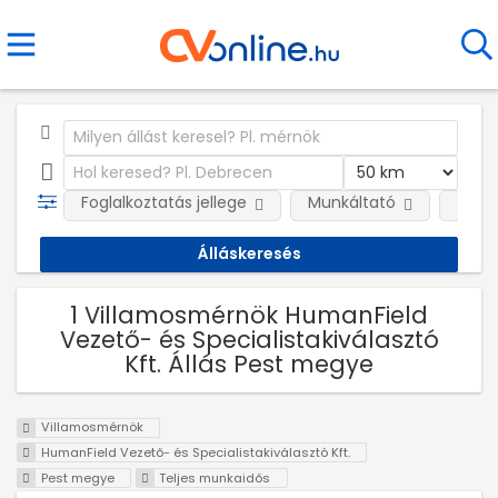
Foglalkoztatás jellege
Munkáltató
Telep
1 Villamosmérnök HumanField
Vezető- és Specialistakiválasztó
Kft. Állás Pest megye
Villamosmérnök
HumanField Vezető- és Specialistakiválasztó Kft.
Pest megye
Teljes munkaidős