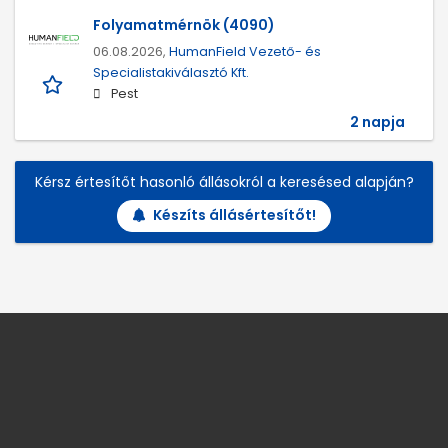
Folyamatmérnök (4090)
06.08.2026,
HumanField Vezető- és
Specialistakiválasztó Kft.
Pest
2 napja
Kérsz értesítőt hasonló állásokról a keresésed alapján?
Készíts állásértesítőt!