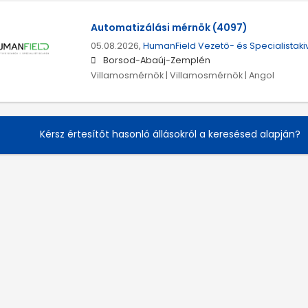
Automatizálási mérnök (4097)
05.08.2026,
HumanField Vezető- és Specialistakivá
Borsod-Abaúj-Zemplén
Villamosmérnök | Villamosmérnök | Angol
Kérsz értesítőt hasonló állásokról a keresésed alapján?