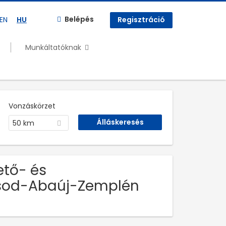
Belépés
EN
HU
Regisztráció
Munkáltatóknak
Vonzáskörzet
50 km
ető- és
Borsod-Abaúj-Zemplén