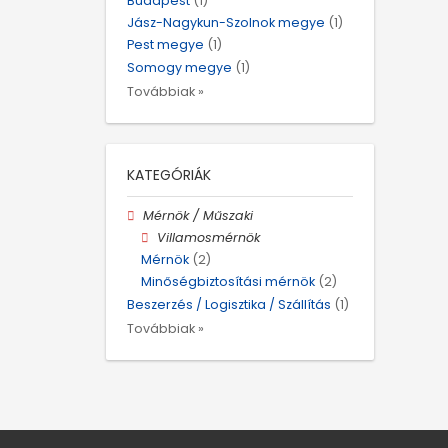
Budapest
(1)
Jász-Nagykun-Szolnok megye
(1)
Pest megye
(1)
Somogy megye
(1)
Továbbiak »
KATEGÓRIÁK
Mérnök / Műszaki
Villamosmérnök
Mérnök
(2)
Minőségbiztosítási mérnök
(2)
Beszerzés / Logisztika / Szállítás
(1)
Továbbiak »