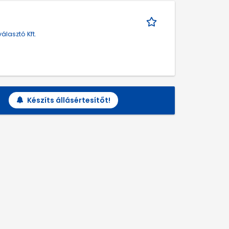
lasztó Kft.
Készíts állásértesítőt!