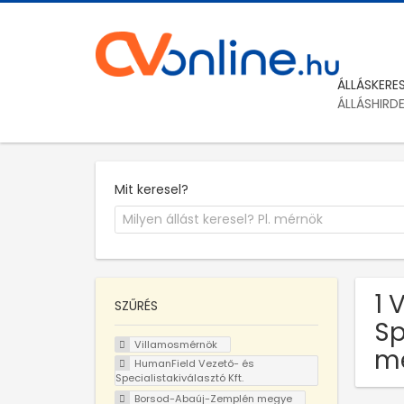
ÁLLÁSKERE
ÁLLÁSHIRD
Mit keresel?
1 
SZŰRÉS
Sp
Villamosmérnök
m
HumanField Vezető- és
Specialistakiválasztó Kft.
Borsod-Abaúj-Zemplén megye