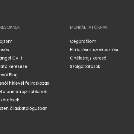
ERESŐKNEK
MUNKÁLTATÓKNAK
rajzom
Cégprofilom
resés
Hirdetések szerkesztése
 angol CV-t
Önéletrajz kereső
ató keresése
Szolgáltatások
esői Blog
esői hírlevél feliratkozás
ető önéletrajz sablonok
 kérdések
zen álláskatalógusban