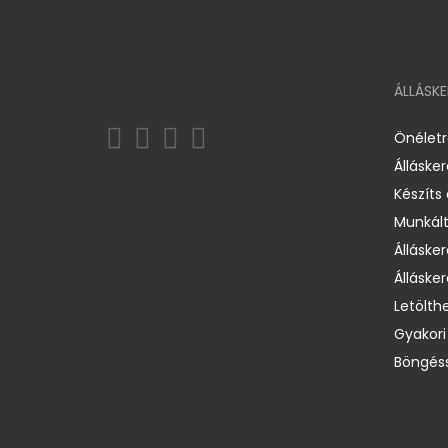
ÁLLÁSK
Önélet
Álláske
Készíts
Munkált
Állásker
Állásker
Letölth
Gyakori
Böngéss