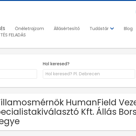
SÉS
Önéletrajzom
Állásértesítő
Blog
Tudástár
ETÉS FELADÁS
Hol keresed?
Villamosmérnök HumanField Vez
ecialistakiválasztó Kft. Állás 
egye