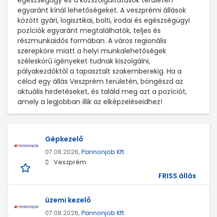
egészségügy és a közszolgáltatások területén
egyaránt kínál lehetőségeket. A veszprémi állások
között gyári, logisztikai, bolti, irodai és egészségügyi
pozíciók egyaránt megtalálhatók, teljes és
részmunkaidős formában. A város regionális
szerepköre miatt a helyi munkalehetőségek
széleskörű igényeket tudnak kiszolgálni,
pályakezdőktől a tapasztalt szakemberekig. Ha a
célod egy állás Veszprém területén, böngészd az
aktuális hirdetéseket, és találd meg azt a pozíciót,
amely a legjobban illik az elképzeléseidhez!
Gépkezelő
07.08.2026,
Pannonjob Kft.
Veszprém
FRISS állás
üzemi kezelő
07.08.2026,
Pannonjob Kft.