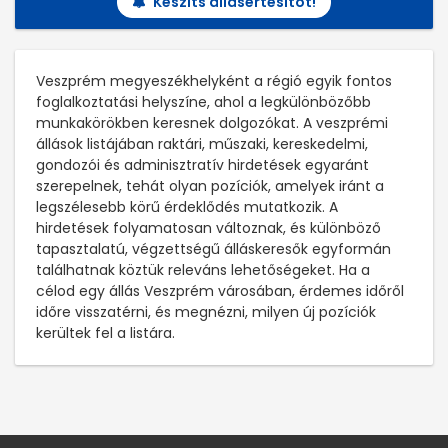
Készíts állásértesítőt!
Veszprém megyeszékhelyként a régió egyik fontos
foglalkoztatási helyszíne, ahol a legkülönbözőbb
munkakörökben keresnek dolgozókat. A veszprémi
állások listájában raktári, műszaki, kereskedelmi,
gondozói és adminisztratív hirdetések egyaránt
szerepelnek, tehát olyan pozíciók, amelyek iránt a
legszélesebb körű érdeklődés mutatkozik. A
hirdetések folyamatosan változnak, és különböző
tapasztalatú, végzettségű álláskeresők egyformán
találhatnak köztük releváns lehetőségeket. Ha a
célod egy állás Veszprém városában, érdemes időről
időre visszatérni, és megnézni, milyen új pozíciók
kerültek fel a listára.