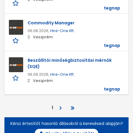
tegnap
Commodity Manager
06.08.2026,
Hire-One Kft.
Veszprém
tegnap
Beszállítói minőségbiztosítási mérnök
(SQE)
06.08.2026,
Hire-One Kft.
Veszprém
tegnap
1
Kérsz értesítőt hasonló állásokról a keresésed alapján?