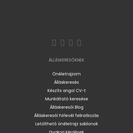
ÁLLÁSKERESŐKNEK
Önéletrajzom
Álláskeresés
Készíts angol CV-t
Munkáltató keresése
Álláskeresői Blog
Álláskeresői hírlevél feliratkozás
Letölthető önéletrajz sablonok
Gyakori kérdések