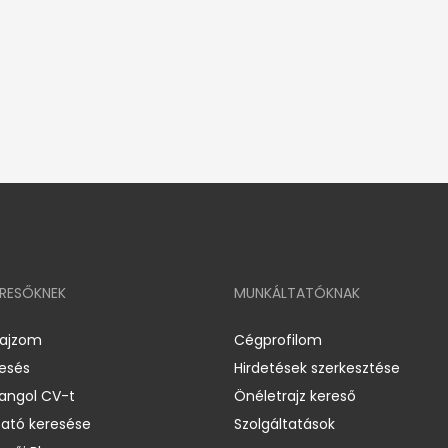
ERESŐKNEK
MUNKÁLTATÓKNAK
rajzom
Cégprofilom
resés
Hirdetések szerkesztése
 angol CV-t
Önéletrajz kereső
ató keresése
Szolgáltatások