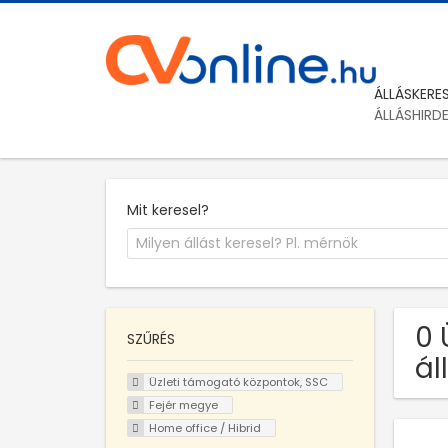
ÁLLÁSKERE
ÁLLÁSHIRD
Mit keresel?
0 
SZŰRÉS
ál
Üzleti támogató központok, SSC
Fejér megye
Home office / Hibrid