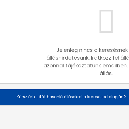
Jelenleg nincs a keresésnek
álláshirdetésünk. Iratkozz fel ál
azonnal tájékoztatunk emailben, h
állás.
Kérsz értesítőt hasonló állásokról a keresésed alapján?