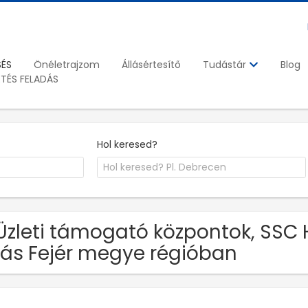
SÉS
Önéletrajzom
Állásértesítő
Blog
Tudástár
ETÉS FELADÁS
Hol keresed?
Üzleti támogató központok, SSC 
lás Fejér megye régióban