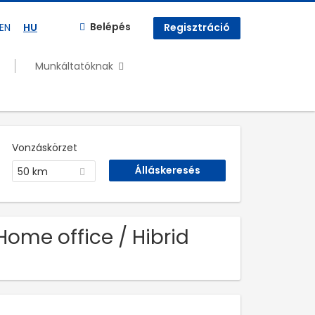
Belépés
EN
HU
Regisztráció
Munkáltatóknak
Vonzáskörzet
50 km
Home office / Hibrid