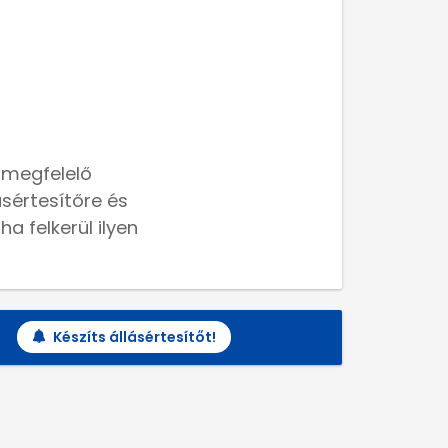
 megfelelő
lásértesítőre és
a felkerül ilyen
Készíts állásértesítőt!