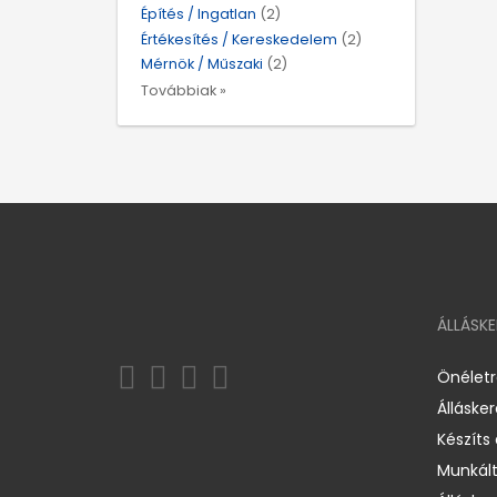
Építés / Ingatlan
(2)
Értékesítés / Kereskedelem
(2)
Mérnök / Műszaki
(2)
Továbbiak »
ÁLLÁSK
Önélet
Álláske
Készíts
Munkált