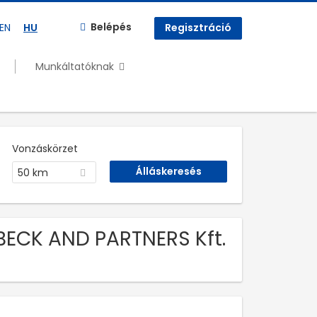
Belépés
EN
HU
Regisztráció
Munkáltatóknak
Vonzáskörzet
50 km
BECK AND PARTNERS Kft.