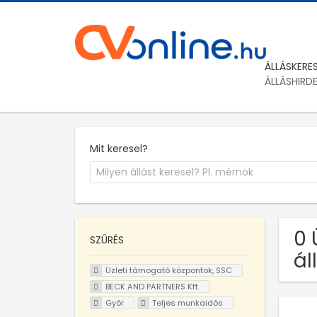
ÁLLÁSKERE
ÁLLÁSHIRD
Mit keresel?
0 
SZŰRÉS
ál
Üzleti támogató központok, SSC
BECK AND PARTNERS Kft.
Győr
Teljes munkaidős