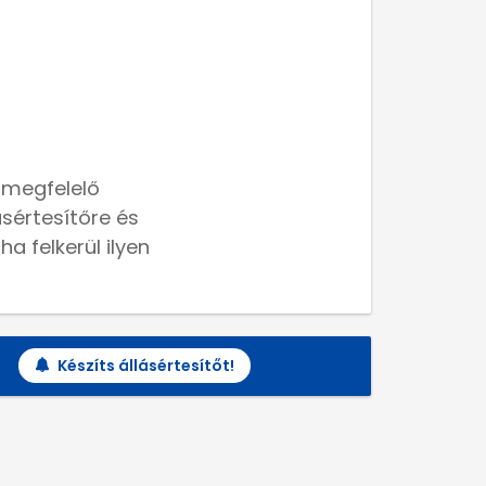
 megfelelő
lásértesítőre és
a felkerül ilyen
Készíts állásértesítőt!