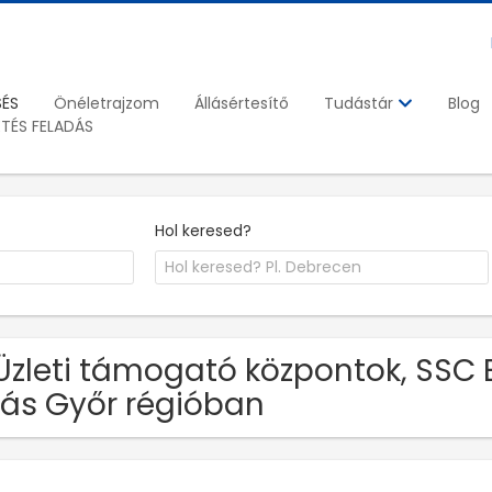
SÉS
Önéletrajzom
Állásértesítő
Blog
Tudástár
ETÉS FELADÁS
Hol keresed?
Üzleti támogató központok, SSC 
lás Győr régióban