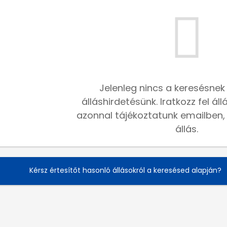
Jelenleg nincs a keresésnek
álláshirdetésünk. Iratkozz fel ál
azonnal tájékoztatunk emailben, h
állás.
Kérsz értesítőt hasonló állásokról a keresésed alapján?