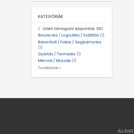
KATEGÓRIÁK
Üzleti támogató központok, SSC
Beszerzés / Logisztika / Szállítás
(1)
Betanított / Fizikai / Segédmunka
(1)
Gyártás / Termelés
(1)
Mérnök / Műszaki
(1)
Továbbiak »
ÁLLÁSK