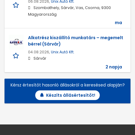
06.08.2026,
Unix Autó Kft.
Szombathely, Sárvár, Vas, Csorna, 9300
Magyarország
ma
Alkatrész kiszállító munkatárs – megemelt
bérrel (Sárvár)
04.08.2026,
Unix Autó Kft.
Sárvár
2 napja
Kérsz értesítőt hasonló állásokról a keresésed alapján?
Készíts állásértesítőt!