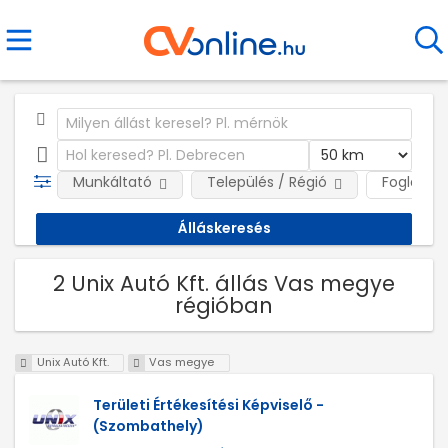
Munkáltató
Település / Régió
Foglalkoz
2 Unix Autó Kft. állás Vas megye
régióban
Unix Autó Kft.
Vas megye
Területi Értékesítési Képviselő -
(Szombathely)