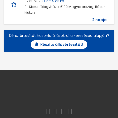
07.08.2026,
Unix Autó Kft.
Kiskunfélegyháza, 6100 Magyarország, Bács-
Kiskun
2 napja
Kérsz értesítőt hasonló állásokról a keresésed alapján?
Készíts állásértesítőt!