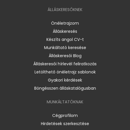
ÁLLÁSKERESŐKNEK
Önéletrajzom
Álláskeresés
Készíts angol CV-t
Munkáltató keresése
Álláskeresői Blog
Álláskeresői hírlevél feliratkozás
Letölthető önéletrajz sablonok
Gyakori kérdések
Böngésszen álláskatalógusban
MUNKÁLTATÓKNAK
Cégprofilom
Hirdetések szerkesztése