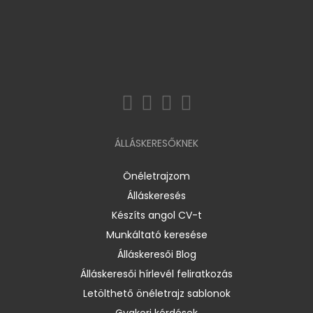
ÁLLÁSKERESŐKNEK
Önéletrajzom
Álláskeresés
Készíts angol CV-t
Munkáltató keresése
Álláskeresői Blog
Álláskeresői hírlevél feliratkozás
Letölthető önéletrajz sablonok
Gyakori kérdések