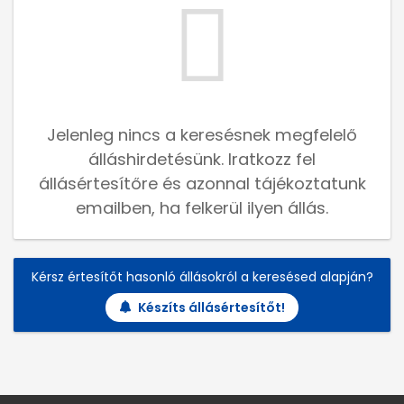
Jelenleg nincs a keresésnek megfelelő
álláshirdetésünk. Iratkozz fel
állásértesítőre és azonnal tájékoztatunk
emailben, ha felkerül ilyen állás.
Kérsz értesítőt hasonló állásokról a keresésed alapján?
Készíts állásértesítőt!