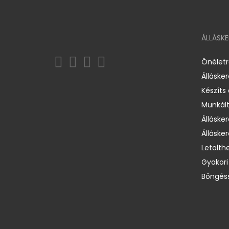
ÁLLÁSK
Önélet
Álláske
Készíts
Munkált
Állásker
Állásker
Letölth
Gyakori
Böngéss