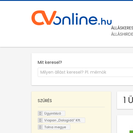
ÁLLÁSKERE
ÁLLÁSHIRD
Mit keresel?
1 
SZŰRÉS
Ügyintéző
Viapan „Dologidő” Kft.
Tolna megye