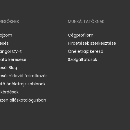
ERESŐKNEK
MUNKÁLTATÓKNAK
rajzom
Cégprofilom
resés
Hirdetések szerkesztése
 angol CV-t
Önéletrajz kereső
ató keresése
Szolgáltatások
esői Blog
esői hírlevél feliratkozás
ető önéletrajz sablonok
 kérdések
zen álláskatalógusban