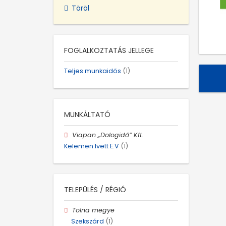
Töröl
FOGLALKOZTATÁS JELLEGE
Teljes munkaidős
(1)
MUNKÁLTATÓ
Viapan „Dologidő” Kft.
Kelemen Ivett E.V
(1)
TELEPÜLÉS / RÉGIÓ
Tolna megye
Szekszárd
(1)