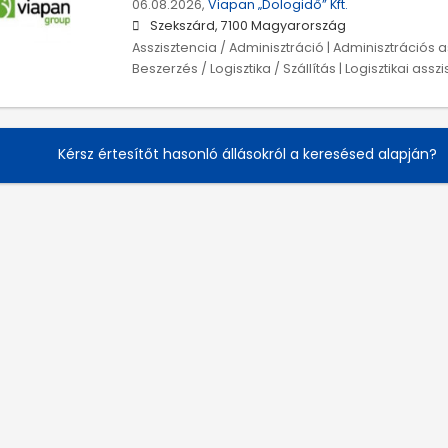
06.08.2026,
Viapan „Dologidő” Kft.
Szekszárd, 7100 Magyarország
Asszisztencia / Adminisztráció | Adminisztrációs as
Beszerzés / Logisztika / Szállítás | Logisztikai assz
Kérsz értesítőt hasonló állásokról a keresésed alapján?