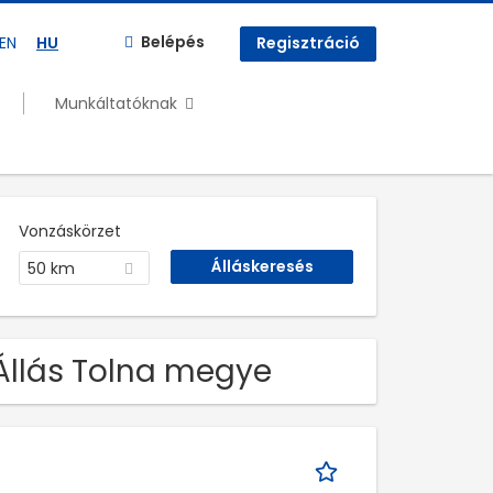
Belépés
EN
HU
Regisztráció
Munkáltatóknak
Vonzáskörzet
50 km
 Állás Tolna megye