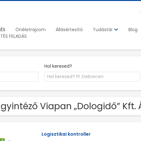
SÉS
Önéletrajzom
Állásértesítő
Blog
Tudástár
ETÉS FELADÁS
Hol keresed?
Ügyintéző Viapan „Dologidő” Kft.
Logisztikai kontroller