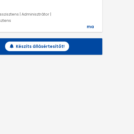
szisztens | Adminisztrátor |
isztens
ma
Készíts állásértesítőt!