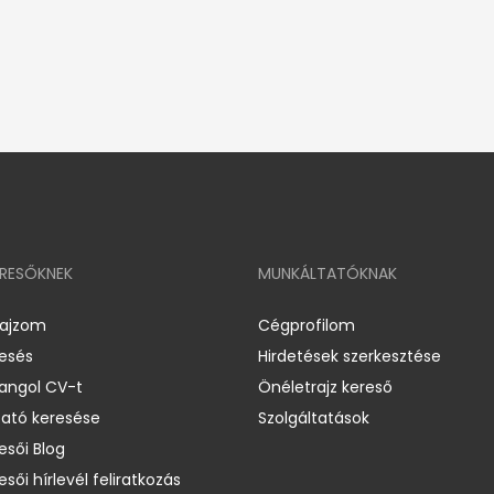
ERESŐKNEK
MUNKÁLTATÓKNAK
rajzom
Cégprofilom
resés
Hirdetések szerkesztése
 angol CV-t
Önéletrajz kereső
ató keresése
Szolgáltatások
esői Blog
esői hírlevél feliratkozás