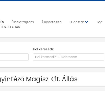
SÉS
Önéletrajzom
Állásértesítő
Blog
Tudástár
ETÉS FELADÁS
Hol keresed?
yintéző Magisz Kft. Állás