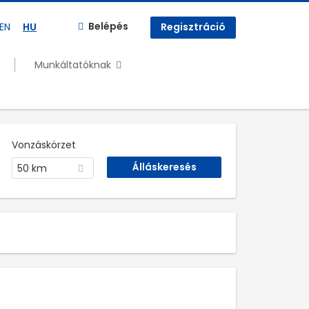
Belépés
EN
HU
Regisztráció
Munkáltatóknak
Vonzáskörzet
50 km