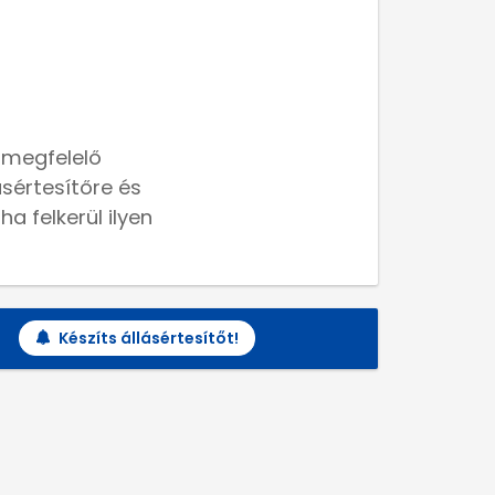
 megfelelő
lásértesítőre és
a felkerül ilyen
Készíts állásértesítőt!