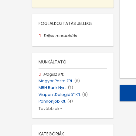
FOGLALKOZTATÁS JELLEGE
Teljes munkaidős
MUNKÁLTATÓ
Magisz Kft.
Magyar Posta ZRt.
(8)
MBH Bank Nyrt.
(7)
Viapan „Dologidő” Kft.
(5)
Pannonjob Kft.
(4)
Továbbiak »
KATEGÓRIÁK