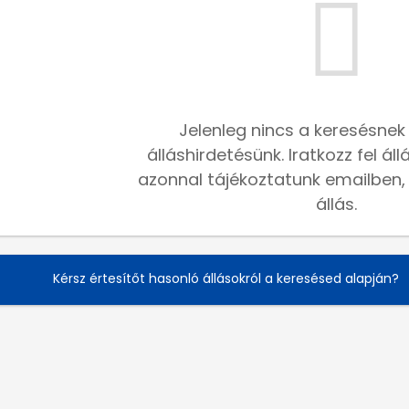
Jelenleg nincs a keresésnek
álláshirdetésünk. Iratkozz fel ál
azonnal tájékoztatunk emailben, h
állás.
Kérsz értesítőt hasonló állásokról a keresésed alapján?