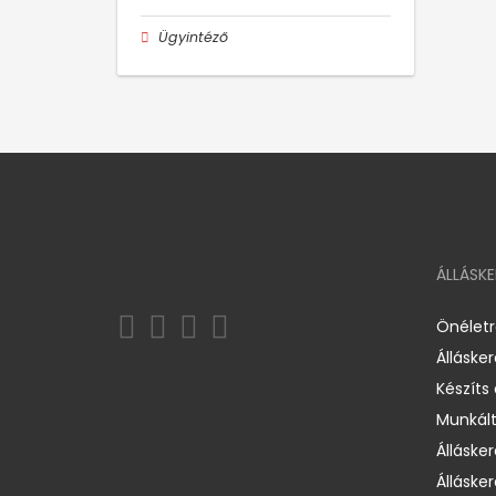
Ügyintéző
ÁLLÁSK
Önélet
Álláske
Készíts
Munkált
Állásker
Állásker