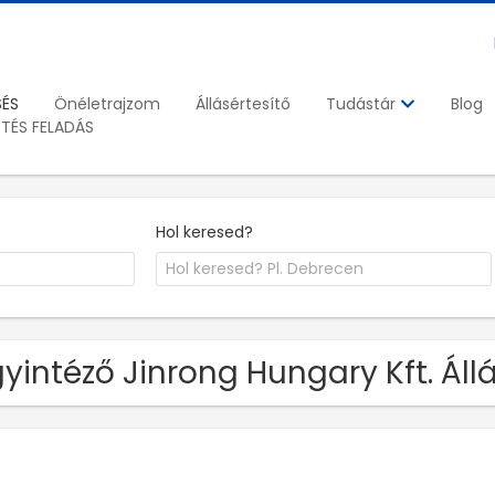
SÉS
Önéletrajzom
Állásértesítő
Blog
Tudástár
ETÉS FELADÁS
Hol keresed?
yintéző Jinrong Hungary Kft. Áll