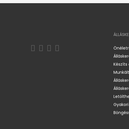
ÁLLÁSK
Önélet
Álláske
Készíts
Munkált
Állásker
Állásker
Letölth
Gyakori
Böngéss