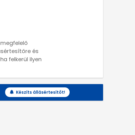
 megfelelő
lásértesítőre és
a felkerül ilyen
Készíts állásértesítőt!