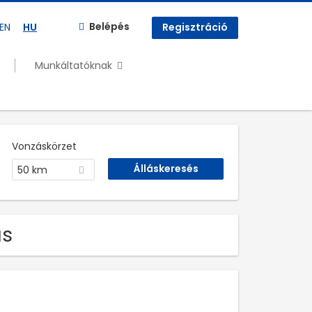
Belépés
EN
HU
Regisztráció
Munkáltatóknak
Vonzáskörzet
50 km
ás