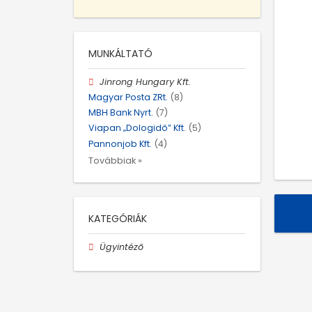
MUNKÁLTATÓ
Jinrong Hungary Kft.
Magyar Posta ZRt.
(8)
MBH Bank Nyrt.
(7)
Viapan „Dologidő” Kft.
(5)
Pannonjob Kft.
(4)
Továbbiak »
KATEGÓRIÁK
Ügyintéző