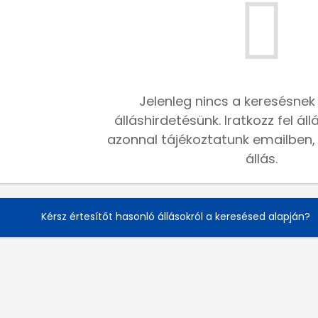
Jelenleg nincs a keresésnek
álláshirdetésünk. Iratkozz fel ál
azonnal tájékoztatunk emailben, h
állás.
Kérsz értesítőt hasonló állásokról a keresésed alapján?