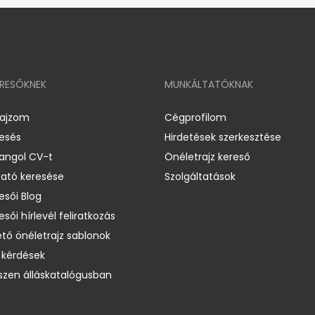
ERESŐKNEK
MUNKÁLTATÓKNAK
rajzom
Cégprofilom
resés
Hirdetések szerkesztése
 angol CV-t
Önéletrajz kereső
ató keresése
Szolgáltatások
esői Blog
esői hírlevél feliratkozás
ető önéletrajz sablonok
 kérdések
zen álláskatalógusban