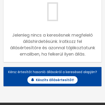
Jelenleg nincs a keresésnek megfelelő
álláshirdetésünk. Iratkozz fel
állásértesítőre és azonnal tájékoztatunk
emailben, ha felkerül ilyen állás.
Kérsz értesítőt hasonló állásokról a keresésed alapján?
Készíts állásértesítőt!