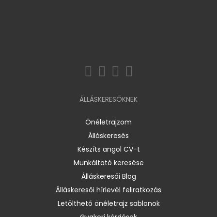
ÁLLÁSKERESŐKNEK
Önéletrajzom
Álláskeresés
Készíts angol CV-t
Munkáltató keresése
Álláskeresői Blog
Álláskeresői hírlevél feliratkozás
Letölthető önéletrajz sablonok
Gyakori kérdések