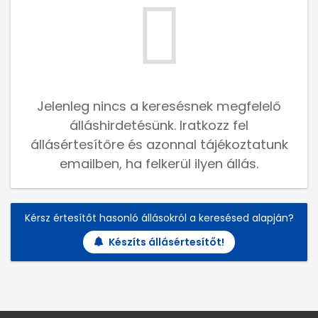
Jelenleg nincs a keresésnek megfelelő
álláshirdetésünk. Iratkozz fel
állásértesítőre és azonnal tájékoztatunk
emailben, ha felkerül ilyen állás.
Kérsz értesítőt hasonló állásokról a keresésed alapján?
Készíts állásértesítőt!