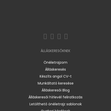
ÁLLÁSKERESŐKNEK
Önéletrajzom
Álláskeresés
Készíts angol CV-t
Munkáltató keresése
Álláskeresői Blog
Álláskeresői hírlevél feliratkozás
Letölthető önéletrajz sablonok
Gyakori kérdések