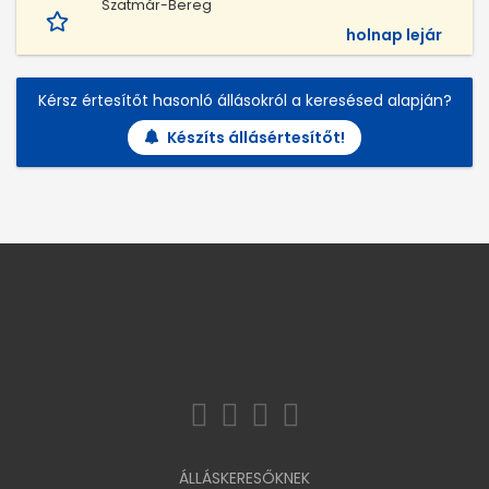
Szatmár-Bereg
holnap lejár
Kérsz értesítőt hasonló állásokról a keresésed alapján?
Készíts állásértesítőt!
ÁLLÁSKERESŐKNEK