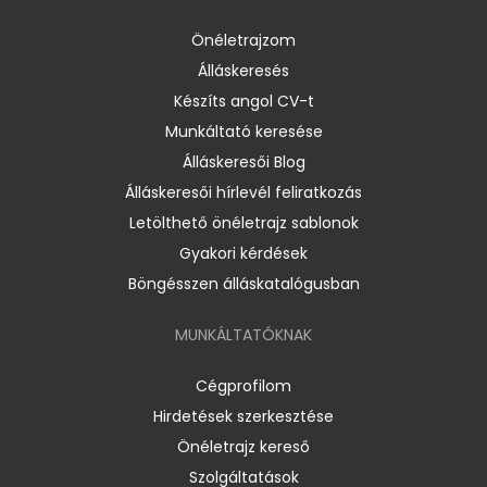
Önéletrajzom
Álláskeresés
Készíts angol CV-t
Munkáltató keresése
Álláskeresői Blog
Álláskeresői hírlevél feliratkozás
Letölthető önéletrajz sablonok
Gyakori kérdések
Böngésszen álláskatalógusban
MUNKÁLTATÓKNAK
Cégprofilom
Hirdetések szerkesztése
Önéletrajz kereső
Szolgáltatások