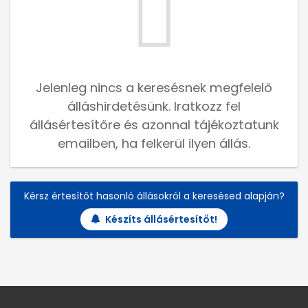
Jelenleg nincs a keresésnek megfelelő
álláshirdetésünk. Iratkozz fel
állásértesítőre és azonnal tájékoztatunk
emailben, ha felkerül ilyen állás.
Kérsz értesítőt hasonló állásokról a keresésed alapján?
Készíts állásértesítőt!