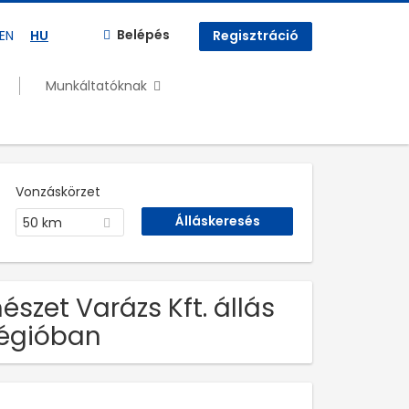
Belépés
EN
HU
Regisztráció
Munkáltatóknak
Vonzáskörzet
50 km
szet Varázs Kft. állás
égióban