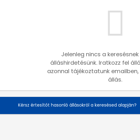
Jelenleg nincs a keresésnek
álláshirdetésünk. Iratkozz fel ál
azonnal tájékoztatunk emailben, h
állás.
Kérsz értesítőt hasonló állásokról a keresésed alapján?