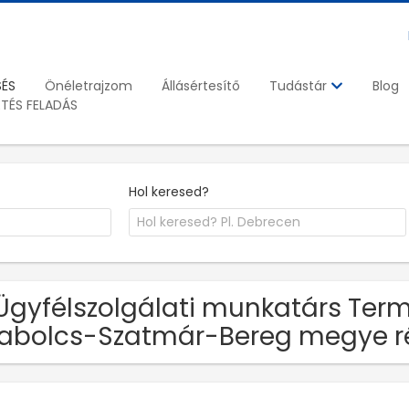
SÉS
Önéletrajzom
Állásértesítő
Blog
Tudástár
ETÉS FELADÁS
Hol keresed?
Ügyfélszolgálati munkatárs Termé
abolcs-Szatmár-Bereg megye r