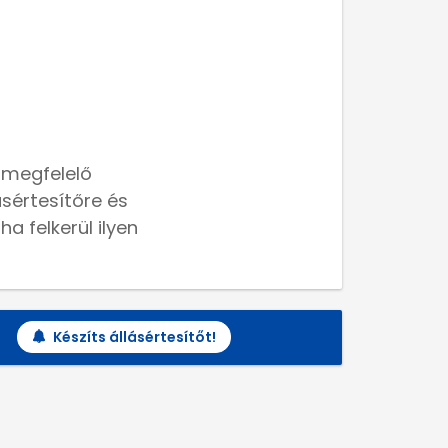
 megfelelő
lásértesítőre és
a felkerül ilyen
Készíts állásértesítőt!