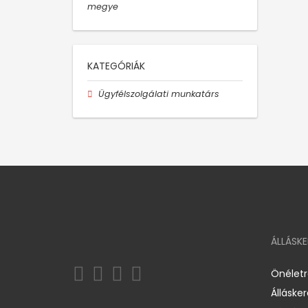
megye
KATEGÓRIÁK
Ügyfélszolgálati munkatárs
ÁLLÁSK
Önélet
Álláske