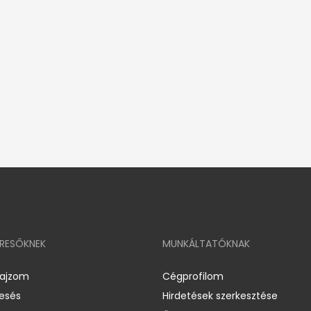
ERESŐKNEK
MUNKÁLTATÓKNAK
rajzom
Cégprofilom
resés
Hirdetések szerkesztése