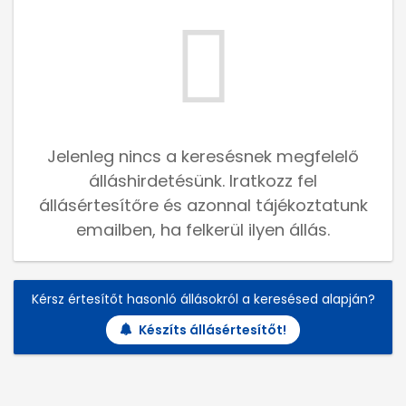
Jelenleg nincs a keresésnek megfelelő
álláshirdetésünk. Iratkozz fel
állásértesítőre és azonnal tájékoztatunk
emailben, ha felkerül ilyen állás.
Kérsz értesítőt hasonló állásokról a keresésed alapján?
Készíts állásértesítőt!