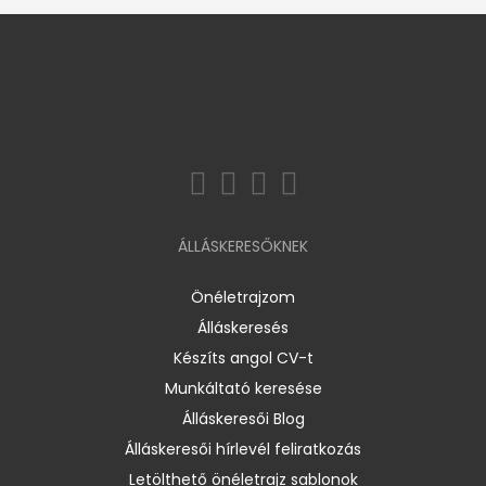
ÁLLÁSKERESŐKNEK
Önéletrajzom
Álláskeresés
Készíts angol CV-t
Munkáltató keresése
Álláskeresői Blog
Álláskeresői hírlevél feliratkozás
Letölthető önéletrajz sablonok