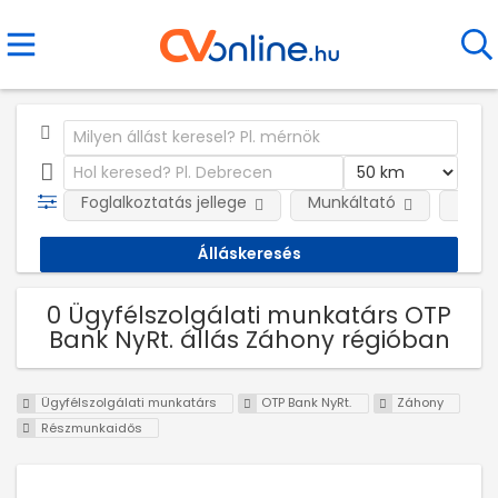
Foglalkoztatás jellege
Munkáltató
Telep
0 Ügyfélszolgálati munkatárs OTP
Bank NyRt. állás Záhony régióban
Ügyfélszolgálati munkatárs
OTP Bank NyRt.
Záhony
Részmunkaidős