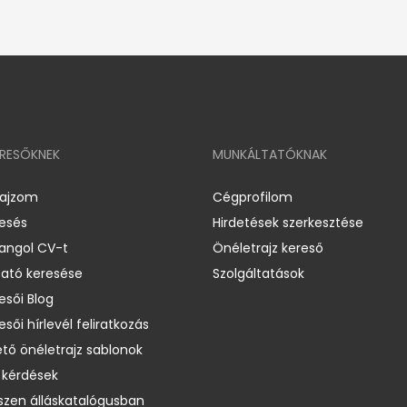
ERESŐKNEK
MUNKÁLTATÓKNAK
rajzom
Cégprofilom
resés
Hirdetések szerkesztése
 angol CV-t
Önéletrajz kereső
ató keresése
Szolgáltatások
esői Blog
esői hírlevél feliratkozás
ető önéletrajz sablonok
 kérdések
zen álláskatalógusban