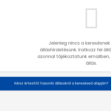
Jelenleg nincs a keresésnek
álláshirdetésünk. Iratkozz fel ál
azonnal tájékoztatunk emailben, h
állás.
Kérsz értesítőt hasonló állásokról a keresésed alapján?