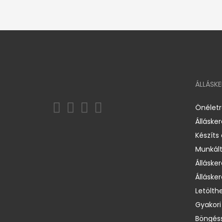
ÁLLÁSK
Önélet
Álláske
Készíts
Munkált
Állásker
Állásker
Letölth
Gyakori
Böngéss