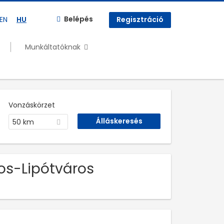
Belépés
EN
HU
Regisztráció
Munkáltatóknak
Vonzáskörzet
50 km
os-Lipótváros