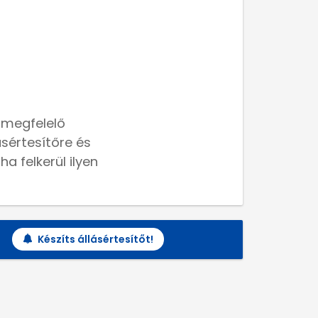
 megfelelő
lásértesítőre és
a felkerül ilyen
Készíts állásértesítőt!