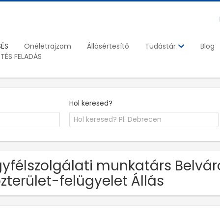
SÉS
Önéletrajzom
Állásértesítő
Blog
Tudástár
ETÉS FELADÁS
Hol keresed?
yfélszolgálati munkatárs Belvár
zterület-felügyelet Állás