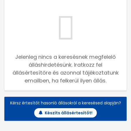
Jelenleg nincs a keresésnek megfelelő
álláshirdetésünk. Iratkozz fel
állásértesítőre és azonnal tájékoztatunk
emailben, ha felkerül ilyen állás.
Kérsz értesítőt hasonló állásokról a keresésed alapján?
Készíts állásértesítőt!